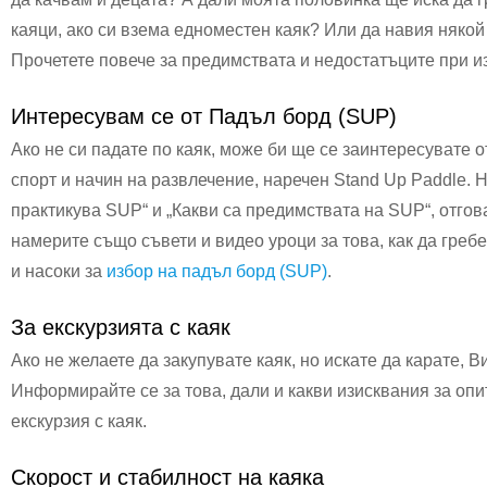
каяци, ако си взема едноместен каяк? Или да навия някой
Прочетете повече за предимствата и недостатъците при 
Интересувам се от Падъл борд (SUP)
Ако не си падате по каяк, може би ще се заинтересувате 
спорт и начин на развлечение, наречен Stand Up Paddle. 
практикува SUP“ и „Какви са предимствата на SUP“, отго
намерите също съвети и видео уроци за това, как да гре
и насоки за
избор на падъл борд (SUP)
.
За екскурзията с каяк
Ако не желаете да закупувате каяк, но искате да карате
Информирайте се за това, дали и какви изисквания за опит
екскурзия с каяк.
Скорост и стабилност на каяка