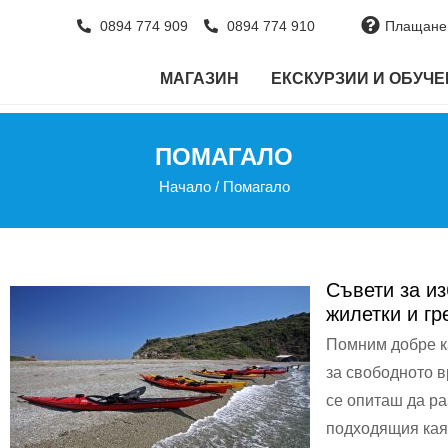
0894 774 909
0894 774 910
Плащане 
МАГАЗИН
ЕКСКУРЗИИ И ОБУЧ
ПОМАГАЛО
Начало
/
Помагало
Съвети за из
жилетки и гр
Помним добре к
за свободното в
се опиташ да ра
подходящия каяк