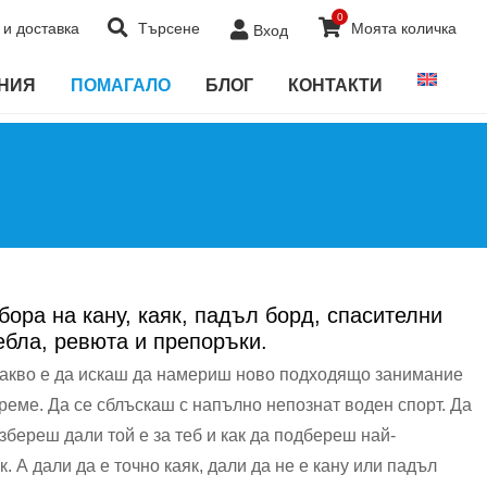
0
и доставка
Търсене
Моята количка
Вход
ЕНИЯ
ПОМАГАЛО
БЛОГ
КОНТАКТИ
бора на кану, каяк, падъл борд, спасителни
ебла, ревюта и препоръки.
акво е да искаш да намериш ново подходящо занимание
реме. Да се сблъскаш с напълно непознат воден спорт. Да
збереш дали той е за теб и как да подбереш най-
. А дали да е точно каяк, дали да не е кану или падъл