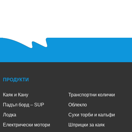
ПРОДУКТИ
Каяк и Кану
Транспортни колички
Падъл борд – SUP
Облекло
Лодка
Сухи торби и калъфи
Електрически мотори
Шприцки за каяк