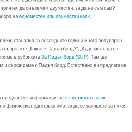
 приятел да си вземем двуместен, за да не съм сам?
избора на
едноместен или двуместен каяк
.
от вече станалия за последните години много популярен
На въпросите „Какво е Падъл борд?“, „Къде може да се
варяме в рубриката
За Падъл борд (SUP)
. Там ще
бем и сърфираме с Падъл борд. Естествено ви предлагаме
, Ви предлагаме информация
за екскурзията с каяк
.
 и физическа подготовка има, за да се запишете за някоя