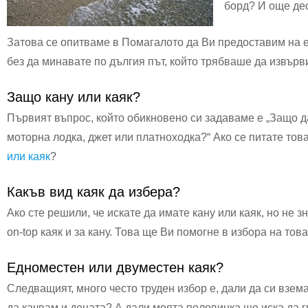
борд? И още дес
Затова се опитваме в Помагалото да Ви предоставим на е
без да минавате по дългия път, който трябваше да извърв
Защо кану или каяк?
Първият въпрос, който обикновено си задаваме е „Защо да
моторна лодка, джет или платноходка?“ Ако се питате тов
или каяк
?
Какъв вид каяк да избера?
Ако сте решили, че искате да имате кану или каяк, но не зна
on-top каяк и за кану. Това ще Ви помогне в избора на тов
Едноместен или двуместен каяк?
Следващият, много често труден избор е, дали да си взем
да качвам и децата? А дали моята половинка ще иска да 