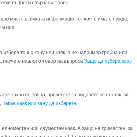
етки въпроси свързани с това.
дно място всичката информация, от която имате нужда,
им ние.
 избера точно кану или каяк, а не например гребна или
а, научете нашия отговор на въпроса
Защо да избера кану
ете какво по-точно, прочетете за видовете sit-in каяк, sit-
а,
Какъв каяк или кану да изберете
.
а едноместен или двуместен каяк. А защо не триместен, за
гребе с мен, дали ще и хареса? Ще имам ли компания с