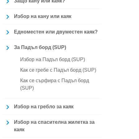
Защо кану или каяк?
Избор на кану или каяк
Едноместен или двуместен каяк?
За Падъл борд (SUP)
Избор на Падъл борд (SUP)
Как се гребе с Падъл борд (SUP)
Как се сърфира с Падъл борд
(SUP)
Избор на гребло за каяк
Избор на спасителна жилетка за
каяк