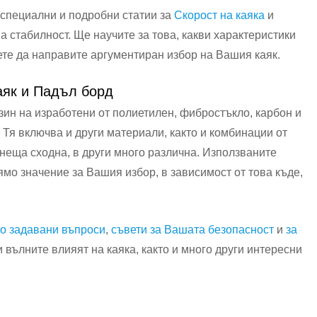
и специални и подробни статии за
Скорост на каяка
и
а стабилност. Ще научите за това, какви характеристики
ете да направите аргументиран избор на Вашия каяк.
аяк и Падъл борд
зин на изработени от полиетилен, фибростъкло, карбон и
 Тя включва и други материали, както и комбинации от
 неща сходна, в други много различна. Използваните
мо значение за Вашия избор, в зависимост от това къде,
то задавани въпроси
,
съвети за Вашата безопасност
и
за
и вълните влияят на каяка, както и много други интересни