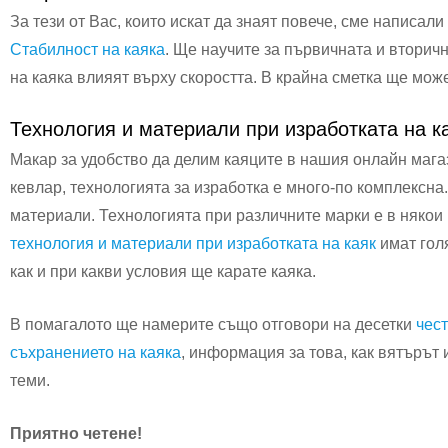
За тези от Вас, които искат да знаят повече, сме написал
Стабилност на каяка
. Ще научите за първичната и вторичн
на каяка влияят върху скоростта. В крайна сметка ще мож
Технология и материали при изработката на к
Макар за удобство да делим каяците в нашия онлайн мага
кевлар, технологията за изработка е много-по комплексна.
материали. Технологията при различните марки е в някои
технология и материали при изработката на каяк
имат голя
как и при какви условия ще карате каяка.
В помагалото ще намерите също отговори на десетки
чес
съхранението на каяка
, информация за това, как вятърът 
теми.
Приятно четене!