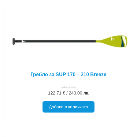
Гребло за SUP 170 – 210 Breeze
147.25
€
122.71
€
/
240.00
лв.
Добави в количката