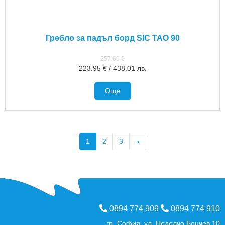
Гребло за падъл борд SIC TAO 90
257.69
€
223.95
€
/
438.01
лв.
Още
1
2
3
»
0894 774 909
0894 774 910
гр. София, ул. Неделчо Бончев 10