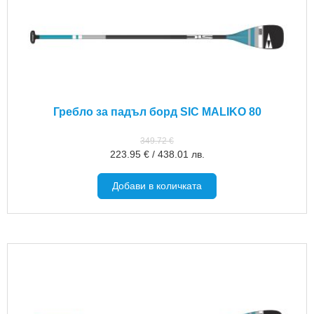
Гребло за падъл борд SIC MALIKO 80
349.72
€
223.95
€
/
438.01
лв.
Добави в количката