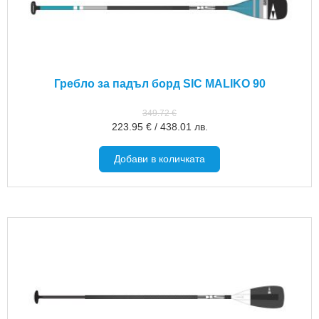
Гребло за падъл борд SIC MALIKO 90
349.72
€
223.95
€
/
438.01
лв.
Добави в количката