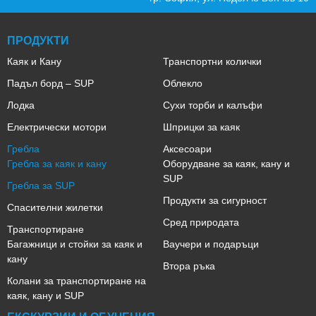
ПРОДУКТИ
Каяк и Кану
Транспортни колички
Падъл борд – SUP
Облекло
Лодка
Сухи торби и калъфи
Електрически мотори
Шприцки за каяк
Гребла
Аксесоари
Гребла за каяк и кану
Оборудване за каяк, кану и
SUP
Гребла за SUP
Продукти за сигурност
Спасителни жилетки
Сред природата
Транспортиране
Багажници и стойки за каяк и
Ваучери и подаръци
кану
Втора ръка
Колани за транспортиране на
каяк, кану и SUP