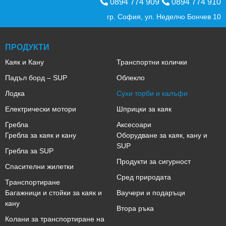
0894 774 909
0894 774 910
гр. София, ул. Неделчо Бончев 10
ПРОДУКТИ
Каяк и Кану
Транспортни колички
Падъл борд – SUP
Облекло
Лодка
Сухи торби и калъфи
Електрически мотори
Шприцки за каяк
Гребла
Аксесоари
Гребла за каяк и кану
Оборудване за каяк, кану и
SUP
Гребла за SUP
Продукти за сигурност
Спасителни жилетки
Сред природата
Транспортиране
Багажници и стойки за каяк и
Ваучери и подаръци
кану
Втора ръка
Колани за транспортиране на