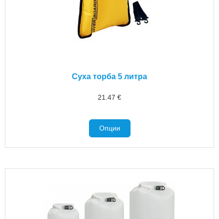
Суха торба 5 литра
21.47
€
Опции