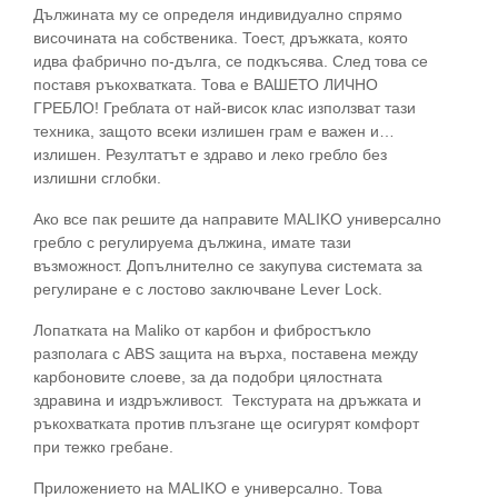
Дължината му се определя индивидуално спрямо
височината на собственика. Тоест, дръжката, която
идва фабрично по-дълга, се подкъсява. След това се
поставя ръкохватката. Това е ВАШЕТО ЛИЧНО
ГРЕБЛО! Греблата от най-висок клас използват тази
техника, защото всеки излишен грам е важен и…
излишен. Резултатът е здраво и леко гребло без
излишни сглобки.
Ако все пак решите да направите MALIKO универсално
гребло с регулируема дължина, имате тази
възможност. Допълнително се закупува системата за
регулиране е с лостово заключване Lever Lock.
Лопатката на Maliko от карбон и фибростъкло
разполага с ABS защита на върха, поставена между
карбоновите слоеве, за да подобри цялостната
здравина и издръжливост. Текстурата на дръжката и
ръкохватката против плъзгане ще осигурят комфорт
при тежко гребане.
Приложението на MALIKO е универсално. Това