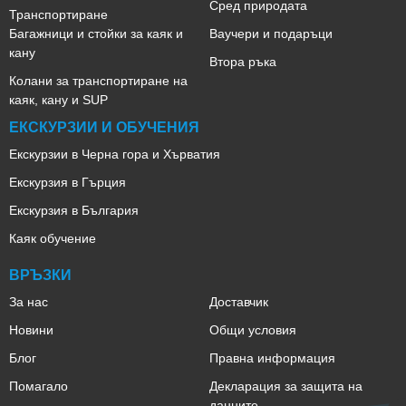
Сред природата
Транспортиране
Багажници и стойки за каяк и
Ваучери и подаръци
кану
Втора ръка
Колани за транспортиране на
каяк, кану и SUP
ЕКСКУРЗИИ И ОБУЧЕНИЯ
Екскурзии в Черна гора и Хърватия
Екскурзия в Гърция
Екскурзия в България
Каяк обучение
ВРЪЗКИ
За нас
Доставчик
Новини
Общи условия
Блог
Правна информация
Помагало
Декларация за защита на
данните