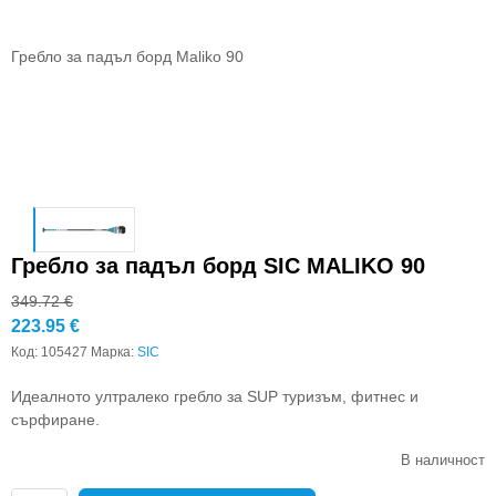
Гребло за падъл борд Maliko 90
Гребло за падъл борд SIC MALIKO 90
349.72
€
223.95
€
Код:
105427
Марка:
SIC
Идеалното ултралеко гребло за SUP туризъм, фитнес и
сърфиране.
В наличност