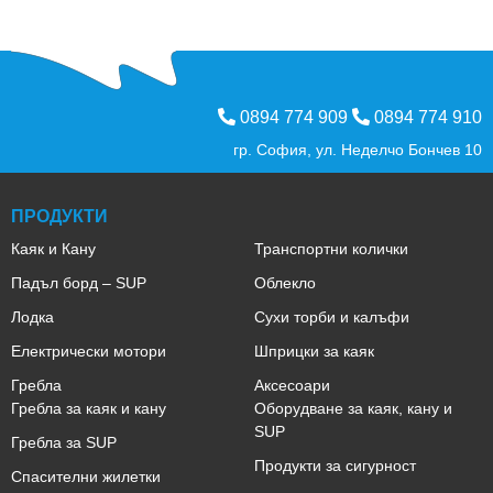
0894 774 909
0894 774 910
гр. София, ул. Неделчо Бончев 10
ПРОДУКТИ
Каяк и Кану
Транспортни колички
Падъл борд – SUP
Облекло
Лодка
Сухи торби и калъфи
Електрически мотори
Шприцки за каяк
Гребла
Аксесоари
Гребла за каяк и кану
Оборудване за каяк, кану и
SUP
Гребла за SUP
Продукти за сигурност
Спасителни жилетки