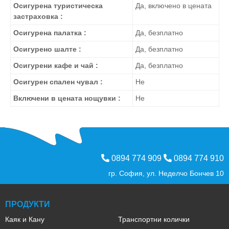
Осигурена туристическа
Да, включено в цената
застраховка :
Осигурена палатка :
Да, безплатно
Осигурено шалте :
Да, безплатно
Осигурени кафе и чай :
Да, безплатно
Осигурен спален чувал :
Не
Включени в цената нощувки :
Не
0894 774 909
0894 774 910
гр. София, ул. Неделчо Бончев 10
ПРОДУКТИ
Каяк и Кану
Транспортни колички