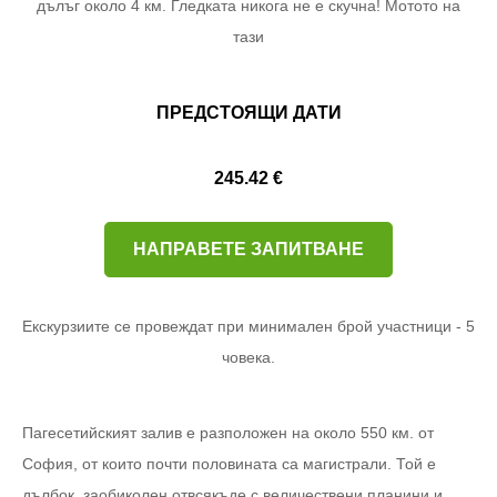
дълъг около 4 км. Гледката никога не е скучна! Мотото на
тази
ПРЕДСТОЯЩИ ДАТИ
245.42 €
НАПРАВЕТЕ ЗАПИТВАНЕ
Екскурзиите се провеждат при минимален брой участници - 5
човека.
Пагесетийският залив е разположен на около 550 км. от
София, от които почти половината са магистрали. Той е
дълбок, заобиколен отвсякъде с величествени планини и