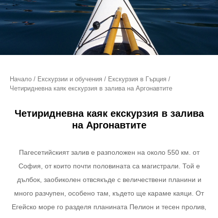
Начало
/
Екскурзии и обучения
/
Екскурзия в Гърция
/
Четиридневна каяк екскурзия в залива на Аргонавтите
Четиридневна каяк екскурзия в залива
на Аргонавтите
Пагесетийският залив е разположен на около 550 км. от
София, от които почти половината са магистрали. Той е
дълбок, заобиколен отвсякъде с величествени планини и
много разчупен, особено там, където ще караме каяци. От
Егейско море го разделя планината Пелион и тесен пролив,