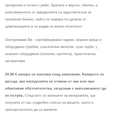
прозрачна и пълна с риба. Храната е вкусна, обилна, а
комплиментите от заведенията са задължителни за
семейния бизнес, който се намира по-далече от
цивилизацията и се радва на всеки посетител.
Осигуряваме Ви : сертифицирани гидове, морски каяци и
оборудване (гребла, спасителни жилетки, сухи торби..),
къмпинг оборудване (палатки, шалтета), туристическа
застраховка.
25.56 € капаро се изисква след записване. Капарото се
връща, ако екскурзията се отмени от нас или при
обективни обстоятелства, свързани с невъзможност да
се пътува.
След като се запишете за екскурзията, ще
получите от нас подробен списък на вещите, които е
препоръчително да си вземете.