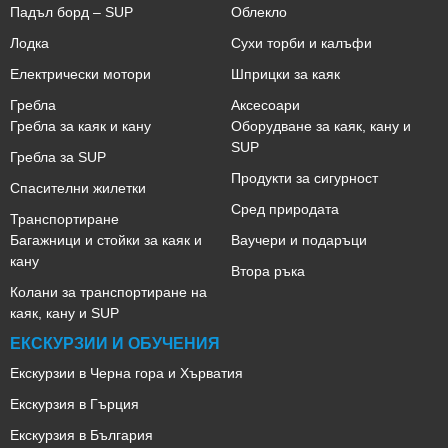
Падъл борд – SUP
Облекло
Лодка
Сухи торби и калъфи
Електрически мотори
Шприцки за каяк
Гребла
Аксесоари
Гребла за каяк и кану
Оборудване за каяк, кану и
SUP
Гребла за SUP
Продукти за сигурност
Спасителни жилетки
Сред природата
Транспортиране
Багажници и стойки за каяк и
Ваучери и подаръци
кану
Втора ръка
Колани за транспортиране на
каяк, кану и SUP
ЕКСКУРЗИИ И ОБУЧЕНИЯ
Екскурзии в Черна гора и Хърватия
Екскурзия в Гърция
Екскурзия в България