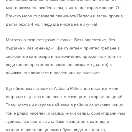
много разчупен, особено там, където ще караме каяци. От
Егейско море го разделя планината Пелион и тесен пролив,
дълъг около 4 км. Гледката никога не е скучна!
Мотото на тази екскурзия с каяк е „Без напрежение, без
бързане и без изненади“. Ще съчетаем приятно гребане в
спокойните като езеро и изключително прозрачни и плитки
води (почти през цялото време ще виждаме дъното) с
почивки на плажовете и посрещане на залезите.
Ще обиколим островите Alatas и Pithos, ще посетим мини-
островче с църква и ще влезем с каяците в морски пещери!
Това, което ни очарова най-вече в района са няколко неща:
той е рядко населен, с малки, китни селца, ориентирани към
туризма; заливите са дълбоки и защитени, като дори
яхтените пристанища нямат буни, водата е плитка,